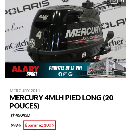
10
MERCURY 2014
MERCURY 4MLH PIED LONG (20
POUCES)
45043D
999 $
Épargnez 100 $