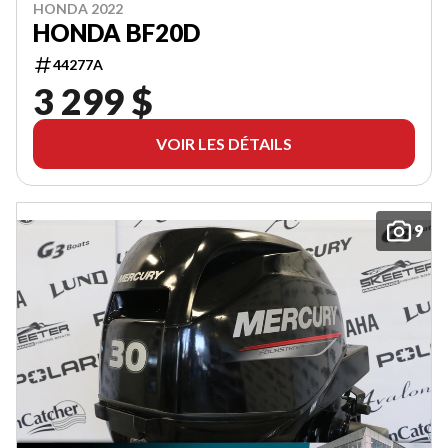
HONDA 2022
HONDA BF20D
44277A
3 299 $
VOIR LES DÉTAILS
9