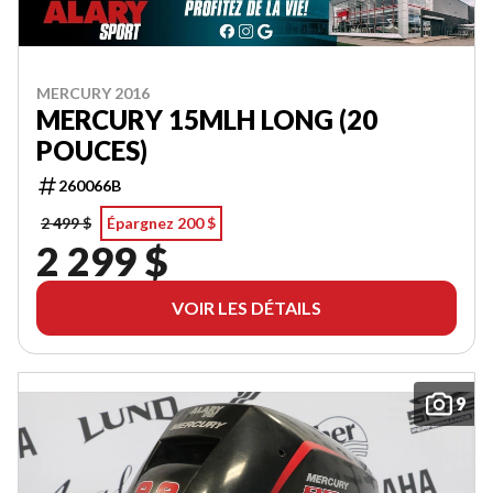
MERCURY 2016
MERCURY 15MLH LONG (20
POUCES)
260066B
2 499 $
Épargnez 200 $
2 299 $
VOIR LES DÉTAILS
9