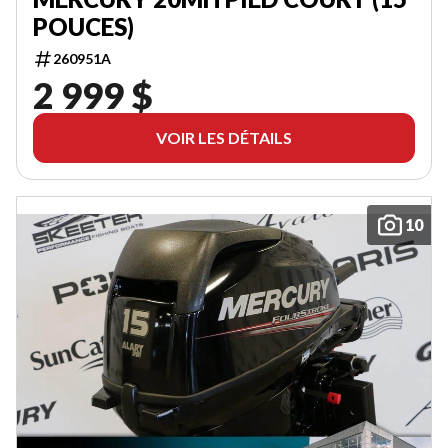
POUCES)
260951A
2 999 $
VOIR LES DÉTAILS
10