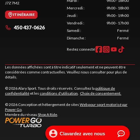
Mardi
:
9h00 - 18h00
J7Z 7M2
Mercredi
:
9h00 - 18h00
ITINÉRAIRE
Jeudi
:
9h00 - 19h00
Vendredi
:
9h00 - 17h00
450 437-0626
Samedi
:
Fermé
Dimanche
:
Fermé
Restez connecté
Les données affichées sont à titre indicatif seulement et ne peuvent être
considérées comme contractuelles. Veuillez nous consulter pour plus de
détails.
© 2026 Alary Sport. Tous droits réservés. Consultez la
politique de
confidentialité
et les
conditions d'utilisation
.
Choix de consentement.
© 2026 Conception et hébergement de sites
Web pour sport motorisé par
Power Go
.
Membre du réseau
Shop A Ride
.