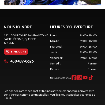
NOUS JOINDRE
HEURES D'OUVERTURE
1324 BOULEVARD SAINT-ANTOINE
Lundi
:
9h00 - 18h00
SAINT-JÉRÔME
, QUÉBEC
Mardi
:
9h00 - 18h00
J7Z 7M2
Mercredi
:
9h00 - 18h00
ITINÉRAIRE
Jeudi
:
9h00 - 19h00
Vendredi
:
9h00 - 17h00
450 437-0626
Samedi
:
Fermé
Dimanche
:
Fermé
Restez connecté
Les données affichées sont à titre indicatif seulement et ne peuvent être
considérées comme contractuelles. Veuillez nous consulter pour plus de
détails.